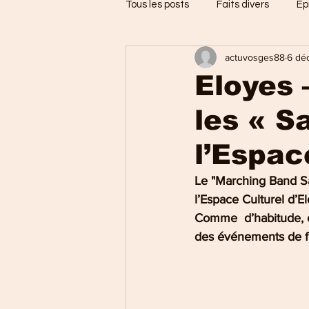
Tous les posts
Faits divers
Ep
actuvosges88
6 dé
Jarménil
Saint-Nabord
Eloyes 
les « S
Vosges
Ballons des Hautes
l’Espac
Thaon-les-Vosges
Région d
Le "Marching Band Sa
l’Espace Culturel d’E
Comme  d’habitude, c
Uxegney
Charmes
des événements de fi