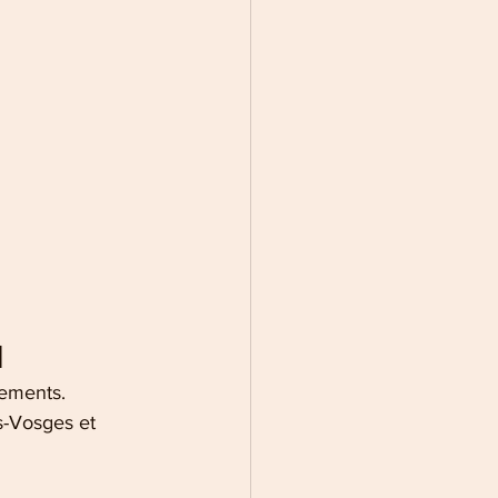
l
sements. 
s-Vosges et 