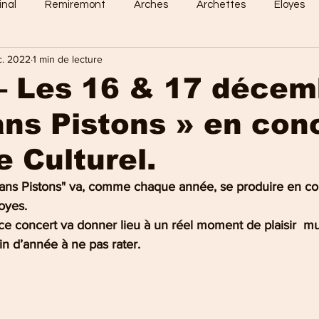
inal
Remiremont
Arches
Archettes
Eloyes
c. 2022
1 min de lecture
Dommartin
Saint-Amé
Saint-Etienne
Raon-Aux-
– Les 16 & 17 décem
ans Pistons » en con
 Vosges
Sports en vosges
Mirecourt
Culture en vos
e Culturel.
e Nancy
La Bresse
Plombières-les-Bains
Val-d'Ajol
ns Pistons" va, comme chaque année, se produire en conc
loyes.
e concert va donner lieu à un réel moment de plaisir  mus
n d’année à ne pas rater.