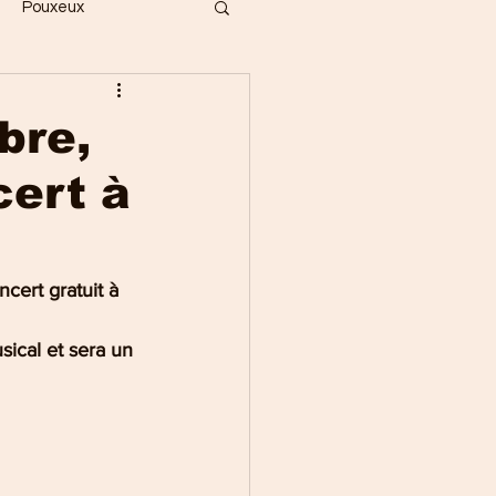
Pouxeux
Bois
Vecoux
bre,
cert à
ges
Gérardmer
Saint-Dié
ert gratuit à 
ical et sera un 