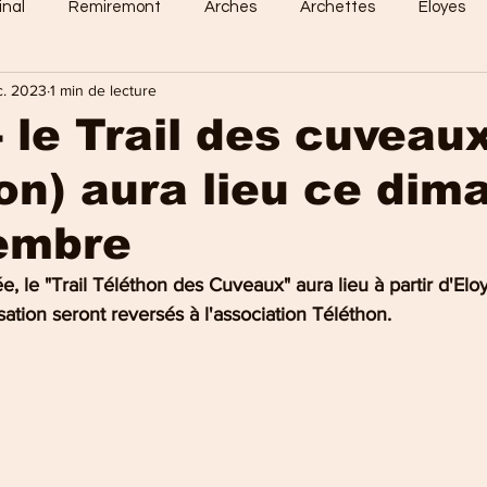
inal
Remiremont
Arches
Archettes
Eloyes
c. 2023
1 min de lecture
Dommartin
Saint-Amé
Saint-Etienne
Raon-Aux-
- le Trail des cuveau
on) aura lieu ce dim
 Vosges
Sports en vosges
Mirecourt
Culture en vos
embre
e Nancy
La Bresse
Plombières-les-Bains
Val-d'Ajol
le "Trail Téléthon des Cuveaux" aura lieu à partir d'Eloy
sation seront reversés à l'association Téléthon.