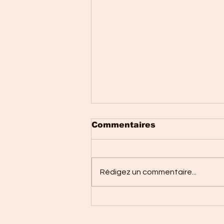
Commentaires
Rédigez un commentaire...
Tour de France Femmes
avec Zwift 2026 :
Marlen Reusser