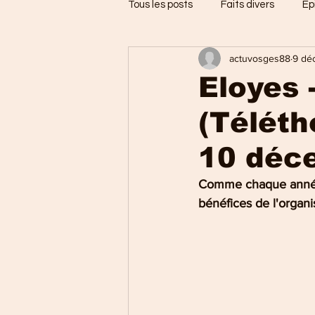
Tous les posts
Faits divers
Ep
actuvosges88
9 dé
Jarménil
Saint-Nabord
Eloyes 
(Téléth
Vosges
Ballons des Hautes
10 déc
Thaon-les-Vosges
Région d
Comme chaque année, 
bénéfices de l'organi
Uxegney
Charmes