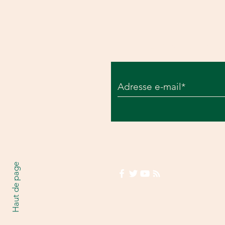
renverse la course et
s'offre le Maillot Jaune
Inscrivez vous à notre
Haut de page
Mentions légales
Poli