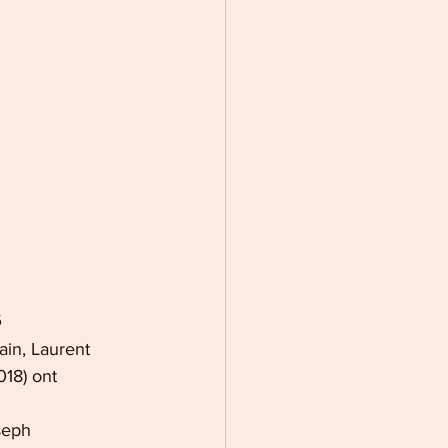
s
in, Laurent 
18) ont 
seph 