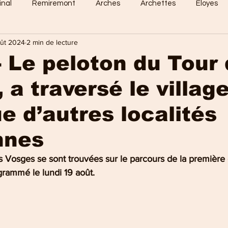
inal
Remiremont
Arches
Archettes
Eloyes
oût 2024
2 min de lecture
Dommartin
Saint-Amé
Saint-Etienne
Raon-Aux-
- Le peloton du Tour
, a traversé le village
 Vosges
Sports en vosges
Mirecourt
Culture en vos
ue d’autres localités
e Nancy
La Bresse
Plombières-les-Bains
Val-d'Ajol
nnes
es Vosges se sont trouvées sur le parcours de la première
grammé le lundi 19 août.