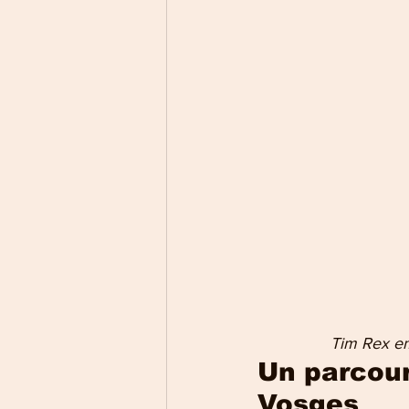
Tim Rex em
Un parcour
Vosges