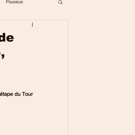
Pouxeux
Bois
Vecoux
 de
,
ges
Gérardmer
Saint-Dié
 étape du Tour 