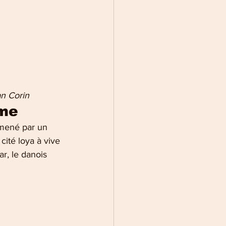
n Corin 
me 
mmené par un 
cité loya à vive 
ar, le danois 