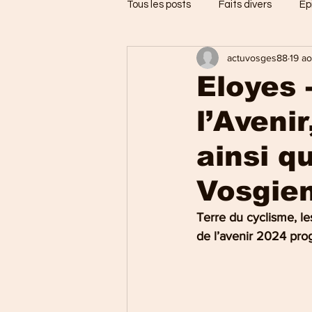
Tous les posts
Faits divers
Ep
actuvosges88
19 a
Jarménil
Saint-Nabord
Eloyes 
l’Avenir
Vosges
Ballons des Hautes
ainsi q
Thaon-les-Vosges
Région d
Vosgie
Terre du cyclisme, l
Uxegney
Charmes
de l’avenir 2024 pro