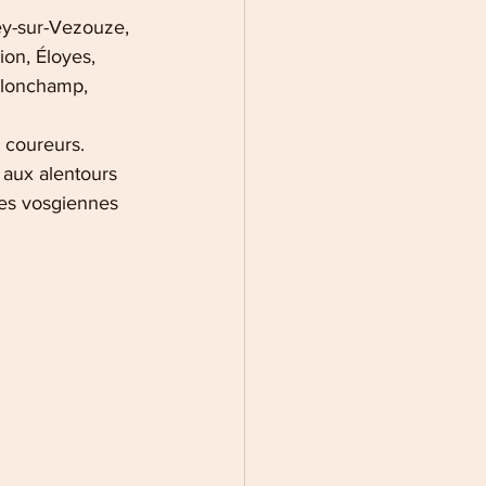
ey-sur-Vezouze, 
ion, Éloyes, 
llonchamp, 
s coureurs.
 aux alentours 
res vosgiennes 