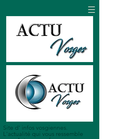
Site d' infos vosgiennes.
L'actualité qui vous ressemble