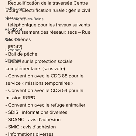
  Requalification de la traversée Centre 
La Bresse
Bourg –Électrification rurale : génie civil 
du réseau        
Plombières-les-Bains
  téléphonique pour les travaux suivants 
Val-d'Ajol
: enfouissement des réseaux secs – Rue 
des Chênes 
Saint-Dié
  (RD42)
Uxegney
- Bail de pêche
Charmes
- Débat sur la protection sociale 
complémentaire  (sans vote)
- Convention avec le CDG 88 pour le 
service « missions temporaires »
- Convention avec le CDG 54 pour la 
mission RGPD
- Convention avec le refuge animalier
- SDIS : informations diverses
- SDANC : avis d’adhésion
- SMIC : avis d’adhésion
- Informations diverses