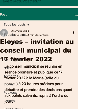
avec Actuvosges.fr
Post
Tous les posts
actuvosges88
Tous les posts
15 févr. 2022
1 min de lecture
Eloyes – invitation au
Faits divers
conseil municipal du
Epinal
17 février 2022
Remiremont
Le conseil municipal se réunira en 
Arches
séance ordinaire et publique ce 17 
Archettes
février 2022 à la Mairie (salle du 
conseil) à 20 heures précises pour 
Eloyes
débattre et prendre des décisions quant 
Pouxeux
aux points suivants, repris à l’ordre du 
Jarménil
jour :