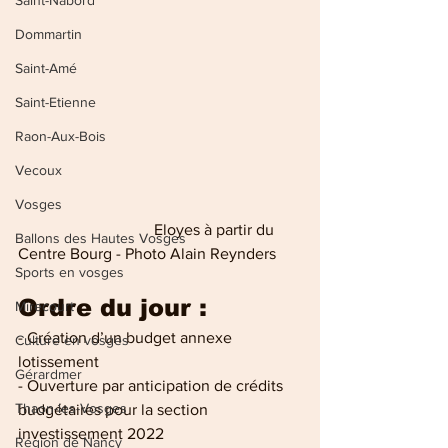
Saint-Nabord
Dommartin
Saint-Amé
Saint-Etienne
Raon-Aux-Bois
Vecoux
Vosges
                                  Eloyes à partir du 
Ballons des Hautes Vosges
Centre Bourg - Photo Alain Reynders
Sports en vosges
Ordre du jour :
Mirecourt
- Création d’un budget annexe 
Culture en vosges
lotissement
Gérardmer
- Ouverture par anticipation de crédits 
Thaon-les-Vosges
budgétaires pour la section 
investissement 2022
Région de Nancy