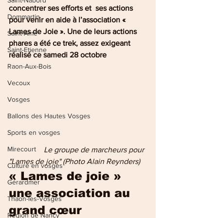
Saint-Nabord
concentrer ses efforts et  ses actions 
Dommartin
pour venir en aide à l’association « 
Lames de Joie ». Une de leurs actions 
Saint-Amé
phares a été ce trek, assez exigeant 
Saint-Etienne
réalisé ce samedi 28 octobre
Raon-Aux-Bois
Vecoux
Vosges
Ballons des Hautes Vosges
Sports en vosges
Mirecourt
                  Le groupe de marcheurs pour 
"Lames de joie" (Photo Alain Reynders)
Culture en vosges
« Lames de joie » 
Gérardmer
une association au 
Thaon-les-Vosges
grand cœur
Région de Nancy