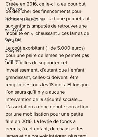
Créée en 2016, celle-ci  a eu pour but 
La Bresse
de dénicher des financements pour 
offrir des lames en  carbone permettant 
Plombières-les-Bains
aux enfants amputés de retrouver une 
Val-d'Ajol
mobilité en «  chaussant » ces lames de 
Saint-Dié
l’espoir.
Le coût exorbitant (+ de 5.000 euros)  
Uxegney
pour une paire de lames ne permet pas 
Charmes
aux familles de supporter cet  
investissement, d’autant que l’enfant 
grandissant, celles-ci doivent  être 
remplacées tous les 18 mois. Et lorsque 
l’on saura qu’il n’y a aucune 
intervention de la sécurité sociale…. 
L’association a donc débuté son action, 
par une mobilisation pour une petite 
fille en 2016. La levée de fonds a 
permis, à cet enfant, de chausser les 
lames et de pouvoir intégrer, plus tard, 