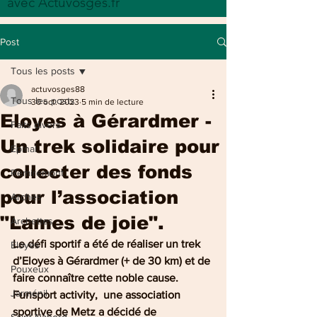
avec Actuvosges.fr
Post
Tous les posts
actuvosges88
Tous les posts
30 oct. 2023
5 min de lecture
Eloyes à Gérardmer -
Faits divers
Un trek solidaire pour
Epinal
collecter des fonds
Remiremont
pour l’association
Arches
"Lames de joie".
Archettes
Le défi sportif a été de réaliser un trek 
Eloyes
d’Eloyes à Gérardmer (+ de 30 km) et de 
Pouxeux
faire connaître cette noble cause. 
Jarménil
Funsport activity,  une association 
sportive de Metz a décidé de 