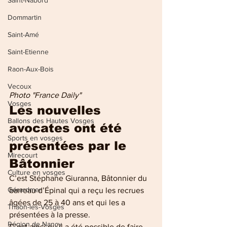
Saint-Nabord
Dommartin
Saint-Amé
Saint-Etienne
Raon-Aux-Bois
Vecoux
Photo "France Daily"
Vosges
Les nouvelles 
Ballons des Hautes Vosges
avocates ont été 
Sports en vosges
présentées par le 
Mirecourt
Bâtonnier
Culture en vosges
C’est Stéphane Giuranna, Bâtonnier du 
Gérardmer
barreau d’Épinal qui a reçu les recrues 
âgées de 25 à 40 ans et qui les a 
Thaon-les-Vosges
présentées à la presse.
Région de Nancy
C’est ainsi qu’il a été possible de faire 