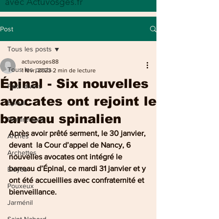
avec Actuvosges.fr
Post
Tous les posts
actuvosges88
Tous les posts
1 févr. 2023
2 min de lecture
Épinal - Six nouvelles
Faits divers
avocates ont rejoint le
Epinal
barreau spinalien
Remiremont
Après avoir prêté serment, le 30 janvier, 
Arches
devant  la Cour d’appel de Nancy, 6 
Archettes
nouvelles avocates ont intégré le 
barreau d’Épinal, ce mardi 31 janvier et y 
Eloyes
ont été accueillies avec confraternité et 
Pouxeux
bienveillance.
Jarménil