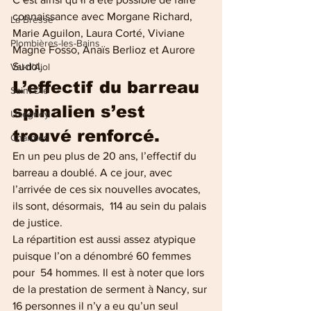
connaissance avec Morgane Richard, 
La Bresse
Marie Aguilon, Laura Corté, Viviane 
Plombières-les-Bains
Magne Fosso, Anaïs Berlioz et Aurore 
Sudol.
Val-d'Ajol
L’effectif du barreau 
Saint-Dié
spinalien s’est 
Uxegney
trouvé renforcé.
Charmes
En un peu plus de 20 ans, l’effectif du 
barreau a doublé. A ce jour, avec 
l’arrivée de ces six nouvelles avocates,  
ils sont, désormais,  114 au sein du palais 
de justice.
La répartition est aussi assez atypique 
puisque l’on a dénombré 60 femmes 
pour  54 hommes. Il est à noter que lors 
de la prestation de serment à Nancy, sur 
16 personnes il n’y a eu qu’un seul 