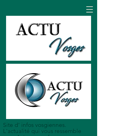
Site d' infos vosgiennes.
L'actualité qui vous ressemble