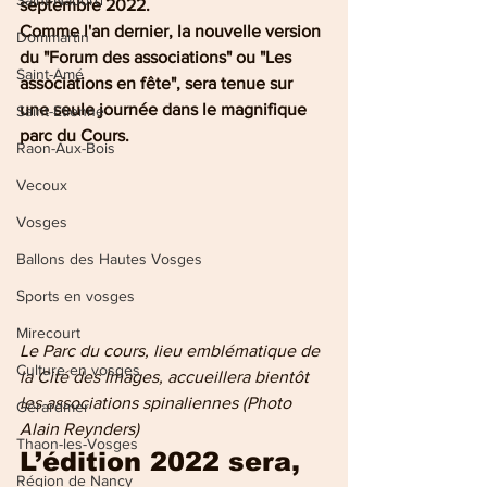
Saint-Nabord
septembre 2022.
Comme l'an dernier, la nouvelle version 
Dommartin
du "Forum des associations" ou "Les 
Saint-Amé
associations en fête", sera tenue sur 
une seule journée dans le magnifique 
Saint-Etienne
parc du Cours.
Raon-Aux-Bois
Vecoux
Vosges
Ballons des Hautes Vosges
Sports en vosges
Mirecourt
Le Parc du cours, lieu emblématique de 
Culture en vosges
la Cité des Images, accueillera bientôt 
les associations spinaliennes (Photo 
Gérardmer
Alain Reynders)
Thaon-les-Vosges
L’édition 2022 sera, 
Région de Nancy