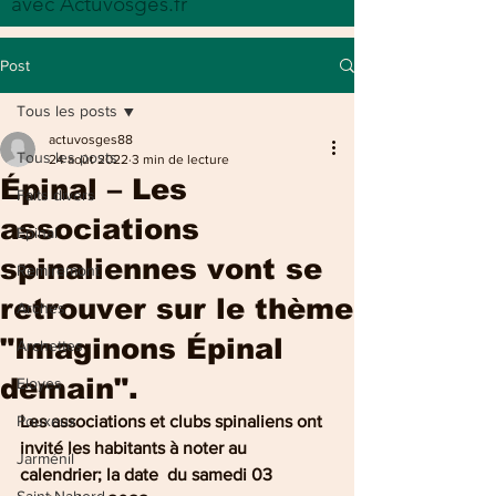
avec Actuvosges.fr
Post
Tous les posts
actuvosges88
Tous les posts
24 août 2022
3 min de lecture
Épinal – Les
Faits divers
associations
Epinal
spinaliennes vont se
Remiremont
retrouver sur le thème
Arches
"Imaginons Épinal
Archettes
demain".
Eloyes
Pouxeux
Les associations et clubs spinaliens ont 
invité les habitants à noter au 
Jarménil
calendrier; la date  du samedi 03 