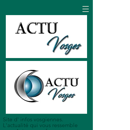
Site d' infos vosgiennes.
L'actualité qui vous ressemble