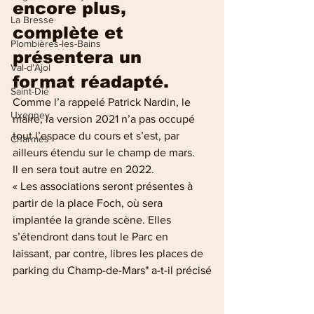
encore plus, 
La Bresse
complète et 
Plombières-les-Bains
présentera un 
Val-d'Ajol
format réadapté.
Saint-Dié
Comme l’a rappelé Patrick Nardin, le 
Uxegney
maire, la version 2021 n’a pas occupé 
tout l’espace du cours et s’est, par 
Charmes
ailleurs étendu sur le champ de mars. 
Il en sera tout autre en 2022. 
« Les associations seront présentes à 
partir de la place Foch, où sera 
implantée la grande scène. Elles 
s’étendront dans tout le Parc en 
laissant, par contre, libres les places de 
parking du Champ-de-Mars" a-t-il précisé