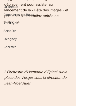
déplacement pour assister au 
La Bresse
lancement de la « Fête des images » et 
Plombières-les-Bains
participer à la première soirée de 
mapping.
Val-d'Ajol
Saint-Dié
Uxegney
Charmes
L'Orchestre d'Harmonie d’Épinal sur la 
place des Vosges sous la direction de 
Jean-Noël Auer