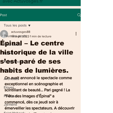
avec Actuvosges.fr
Post
Tous les posts
actuvosges88
Tous les posts
16 sept. 2022
1 min de lecture
Épinal – Le centre
Faits divers
historique de la ville
Epinal
s’est paré de ses
Remiremont
habits de lumières.
Arches
On avait annoncé le spectacle comme 
Archettes
exceptionnel en scénographie et 
Eloyes
scintillant de beauté… Pari gagné ! La 
Pouxeux
"Fête des Images d’Épinal" a 
commencé, dès ce jeudi soir à 
Jarménil
émerveiller les spectateurs. A découvrir 