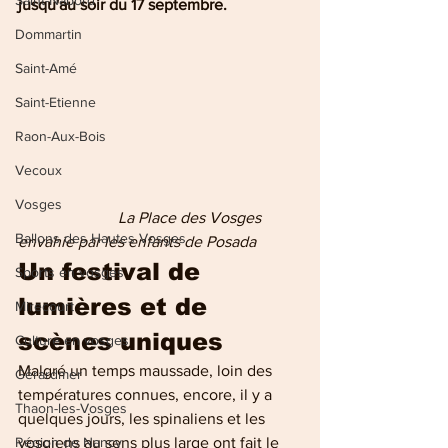
Saint-Nabord
jusqu'au soir du 17 septembre.
Dommartin
Saint-Amé
Saint-Etienne
Raon-Aux-Bois
Vecoux
Vosges
           La Place des Vosges 
Ballons des Hautes Vosges
envahie par les enfants de Posada
Un festival de 
Sports en vosges
lumières et de 
Mirecourt
scènes uniques
Culture en vosges
Malgré un temps maussade, loin des 
Gérardmer
températures connues, encore, il y a 
Thaon-les-Vosges
quelques jours, les spinaliens et les 
Région de Nancy
vosgiens au sens plus large ont fait le 