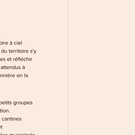
 
ire à ciel 
du territoire s’y 
s et réfléchir 
 attendus à 
nnière en la 
petits groupes 
ion. 
 cantines 
t 