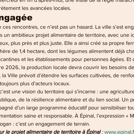
credi en fin d’après-midi, une visite de la régie maraîc
crètement les avancées locales.
engagée 
le ces rencontres, ce n’est pas un hasard. La ville s’est e
 un ambitieux projet alimentaire de territoire, avec une 
eux, plus près et plus juste. Elle a ainsi créé sa propre f
chère de 1,4 hectare, dont les légumes alimentent déjà ch
 cantines et les établissements pour personnes âgées. Et 
re 2026, la production locale devra couvrir les besoins d
 la Ville prévoit d’étendre les surfaces cultivées, de renfor
 toujours plus d’acteurs locaux.
c’est une vision du territoire qui s’incarne : une agricultur
blique, de la résilience alimentaire et du lien social. Un p
pagné d’un large programme éducatif pour sensibiliser tou
mentation saine et responsable. À Épinal, l’expression « M
slogan : c’est un engagement de terrain.
r le projet alimentaire de territoire à Épinal 
:
www.epinal.f