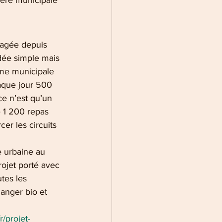
hère municipale 
ngagée depuis 
idée simple mais 
erme municipale 
aque jour 500 
ce n’est qu’un 
e 1 200 repas 
cer les circuits 
e urbaine au 
rojet porté avec 
tes les 
anger bio et 
r/projet-