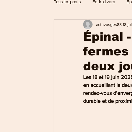
Tous les posts
Faits divers
Ep
actuvosges88
18 ju
Jarménil
Saint-Nabord
Épinal -
fermes 
Vosges
Ballons des Hautes
deux jo
Thaon-les-Vosges
Région d
Les 18 et 19 juin 2025
en accueillant la de
rendez-vous d'enverg
Uxegney
Charmes
durable et de proximi