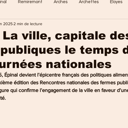
inal
Remiremont
Arches
Archettes
Eloyes
in 2025
2 min de lecture
Dommartin
Saint-Amé
Saint-Etienne
Raon-Aux-
 La ville, capitale de
publiques le temps 
 Vosges
Sports en vosges
Mirecourt
Culture en vos
urnées nationales
e Nancy
La Bresse
Plombières-les-Bains
Val-d'Ajol
, Épinal devient l’épicentre français des politiques aliment
uxième édition des Rencontres nationales des fermes publ
ure qui confirme l’engagement de la ville en faveur d’une
té.