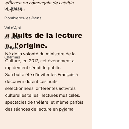
efficace en compagnie de Laëtitia 
La Bresse
Reynders
Plombières-les-Bains
Val-d'Ajol
« Nuits de la lecture 
Saint-Dié
», l'origine.
Uxegney
Né de la volonté du ministère de la 
Charmes
Culture, en 2017, cet événement a 
rapidement séduit le public.
Son but a été d’inviter les Français à 
découvrir durant ces nuits 
sélectionnées, différentes activités 
culturelles telles : lectures musicales, 
spectacles de théâtre, et même parfois 
des séances de lecture en pyjama.