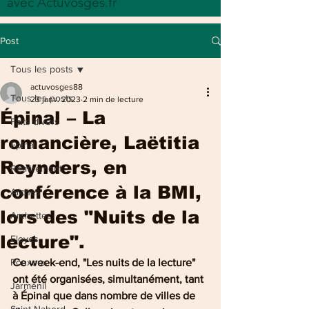
avec Actuvosges.fr
Post
Tous les posts
actuvosges88
Tous les posts
23 janv. 2023
2 min de lecture
Épinal – La
Faits divers
romancière, Laëtitia
Epinal
Reynders, en
Remiremont
conférence à la BMI,
Arches
lors des "Nuits de la
Archettes
lecture".
Eloyes
Pouxeux
Ce week-end, "Les nuits de la lecture" 
ont été organisées, simultanément, tant 
Jarménil
à Épinal que dans nombre de villes de 