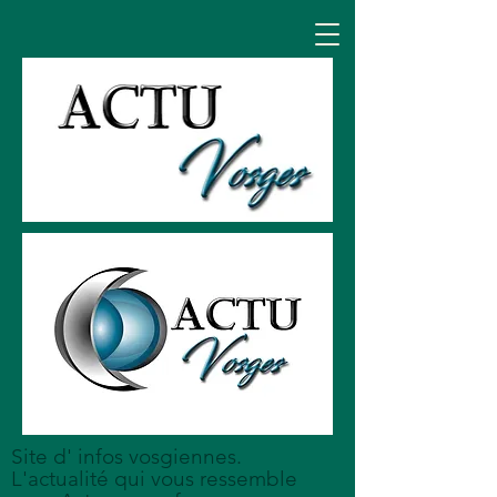
Site d' infos vosgiennes.
L'actualité qui vous ressemble