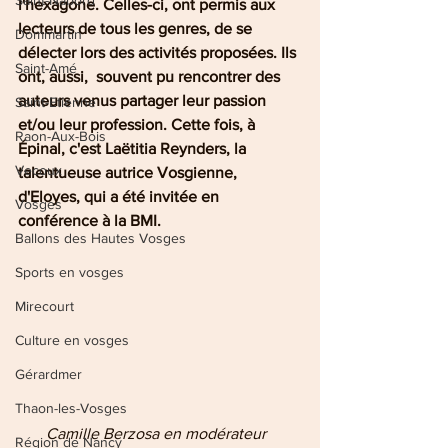
Saint-Nabord
l'hexagone. Celles-ci, ont permis aux 
lecteurs de tous les genres, de se 
Dommartin
délecter lors des activités proposées. Ils 
Saint-Amé
ont, aussi,  souvent pu rencontrer des 
auteurs venus partager leur passion 
Saint-Etienne
et/ou leur profession. Cette fois, à 
Raon-Aux-Bois
Épinal, c'est Laëtitia Reynders, la 
Vecoux
talentueuse autrice Vosgienne, 
d'Eloyes, qui a été invitée en 
Vosges
conférence à la BMI.
Ballons des Hautes Vosges
Sports en vosges
Mirecourt
Culture en vosges
Gérardmer
Thaon-les-Vosges
       Camille Berzosa en modérateur 
Région de Nancy