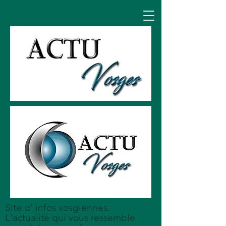
Site d' infos vosgiennes.
L'actualité qui vous ressemble