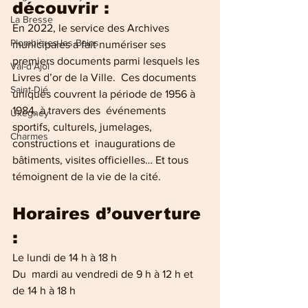
découvrir :
La Bresse
En 2022, le service des Archives 
Plombières-les-Bains
municipales a fait numériser ses 
premiers documents parmi lesquels les 
Val-d'Ajol
Livres d’or de la Ville.  Ces documents 
Saint-Dié
uniques couvrent la période de 1956 à 
1984, à travers des  événements 
Uxegney
sportifs, culturels, jumelages, 
Charmes
constructions et  inaugurations de 
bâtiments, visites officielles… Et tous 
témoignent de la vie de la cité.
Horaires d’ouverture 
:
Le lundi de 14 h à 18 h 
Du  mardi au vendredi de 9 h à 12 h et 
de 14 h à 18 h