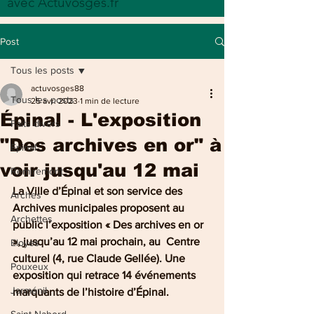
avec Actuvosges.fr
Post
Tous les posts
actuvosges88
Tous les posts
25 avr. 2023
1 min de lecture
Épinal - L'exposition
Faits divers
"Des archives en or" à
Epinal
voir jusqu'au 12 mai
Remiremont
La Ville d’Épinal et son service des 
Arches
Archives municipales proposent au  
Archettes
public l’exposition « Des archives en or 
», jusqu’au 12 mai prochain, au  Centre 
Eloyes
culturel (4, rue Claude Gellée). Une 
Pouxeux
exposition qui retrace 14 événements 
Jarménil
marquants de l’histoire d’Épinal.