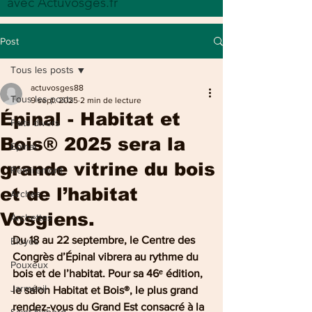
avec Actuvosges.fr
Post
Tous les posts
actuvosges88
Tous les posts
9 sept. 2025
2 min de lecture
Épinal - Habitat et
Faits divers
Bois® 2025 sera la
Epinal
grande vitrine du bois
Remiremont
et de l’habitat
Arches
Vosgiens.
Archettes
Du 18 au 22 septembre, le Centre des 
Eloyes
Congrès d’Épinal vibrera au rythme du 
Pouxeux
bois et de l’habitat. Pour sa 46ᵉ édition, 
Jarménil
le salon Habitat et Bois®, le plus grand 
rendez-vous du Grand Est consacré à la 