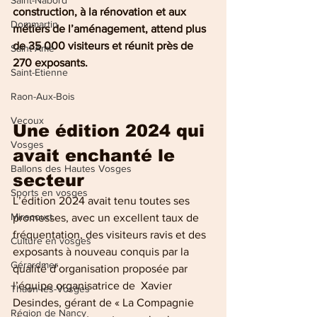
Saint-Nabord
construction, à la rénovation et aux 
Dommartin
métiers de l’aménagement, attend plus 
de 35 000 visiteurs et réunit près de 
Saint-Amé
270 exposants.
Saint-Etienne
Raon-Aux-Bois
Vecoux
Une édition 2024 qui 
Vosges
avait enchanté le 
Ballons des Hautes Vosges
secteur
Sports en vosges
L’édition 2024 avait tenu toutes ses 
Mirecourt
promesses, avec un excellent taux de 
fréquentation, des visiteurs ravis et des 
Culture en vosges
exposants à nouveau conquis par la 
Gérardmer
qualité d’organisation proposée par 
l’équipe organisatrice de  Xavier 
Thaon-les-Vosges
Desindes, gérant de « La Compagnie 
Région de Nancy