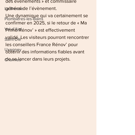
des événements » et commissaire 
général de l’évènement.  
La Bresse
Une dynamique qui va certainement se 
Plombières-les-Bains
confirmer en 2025, si le retour de « Ma 
Val-d'Ajol
Prime Rénov’ » est effectivement 
validé. Les visiteurs pourront rencontrer 
Saint-Dié
les conseillers France Rénov’ pour 
Uxegney
obtenir des informations fiables avant 
de se lancer dans leurs projets.
Charmes