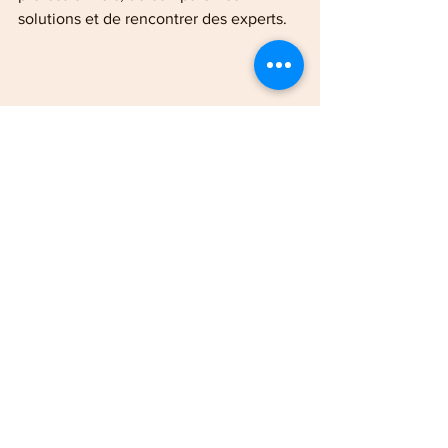
solutions et de rencontrer des experts.
Xavier Desindes
« Chaque année, Habitat et Bois® 
marque la rentrée économique des 
Vosges », conclut Xavier Desindes. « 
C’est bien plus qu’un salon : c’est un 
lieu de rencontres, d’inspiration et 