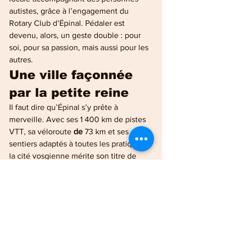
autistes, grâce à l’engagement du 
Rotary Club d’Épinal. Pédaler est 
devenu, alors, un geste double : pour 
soi, pour sa passion, mais aussi pour les 
autres.
Une ville façonnée 
par la petite reine
Il faut dire qu’Épinal s’y prête à 
merveille. Avec ses 1 400 km de pistes 
VTT, sa véloroute
 de 
73 km et ses 
sentiers adaptés à toutes les pratiques, 
la cité vosgienne mérite son titre de        
« Terre de vélo ». Chaque virage, 
chaque côte, chaque descente devient 
le théâtre d’une pratique qui ne cesse 
de fédérer. Les Folles Journées ne sont 
qu’une vitrine parmi d’autres de cette 