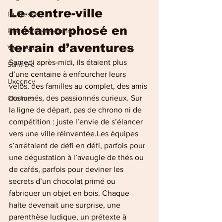
Le centre-ville 
La Bresse
métamorphosé en 
Plombières-les-Bains
terrain d’aventures
Val-d'Ajol
Samedi après-midi, ils étaient plus 
Saint-Dié
d’une centaine à enfourcher leurs 
Uxegney
vélos, des familles au complet, des amis 
costumés, des passionnés curieux. Sur 
Charmes
la ligne de départ, pas de chrono ni de 
compétition : juste l’envie de s’élancer 
vers une ville réinventée.Les équipes 
s’arrêtaient de défi en défi, parfois pour 
une dégustation à l’aveugle de thés ou 
de cafés, parfois pour deviner les 
secrets d’un chocolat primé ou 
fabriquer un objet en bois. Chaque 
halte devenait une surprise, une 
parenthèse ludique, un prétexte à 