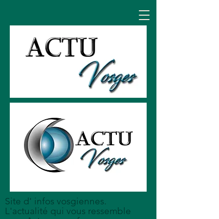
Site d' infos vosgiennes.
L'actualité qui vous ressemble