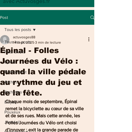
avec Actuvosges.fr
Post
Tous les posts
actuvosges88
Tous les posts
14 sept. 2025
3 min de lecture
Épinal - Folles
Faits divers
Journées du Vélo :
Epinal
quand la ville pédale
Remiremont
au rythme du jeu et
Arches
de la fête.
Archettes
Chaque mois de septembre, Épinal 
Eloyes
remet la bicyclette au cœur de sa ville 
Pouxeux
et de ses rues. Mais cette année, les 
Jarménil
Folles Journées du Vélo ont choisi 
d’innover : exit la grande parade de 