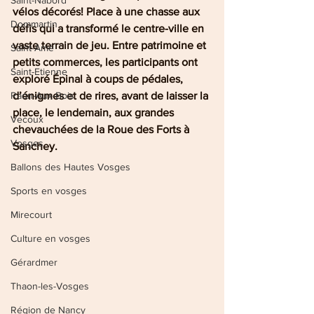
Saint-Nabord
vélos décorés! Place à une chasse aux 
Dommartin
défis qui a transformé le centre-ville en 
vaste terrain de jeu. Entre patrimoine et 
Saint-Amé
petits commerces, les participants ont 
Saint-Etienne
exploré Épinal à coups de pédales, 
Raon-Aux-Bois
d’énigmes et de rires, avant de laisser la 
place, le lendemain, aux grandes 
Vecoux
chevauchées de la Roue des Forts à 
Vosges
Sanchey.
Ballons des Hautes Vosges
Sports en vosges
Mirecourt
Culture en vosges
Gérardmer
Thaon-les-Vosges
Région de Nancy