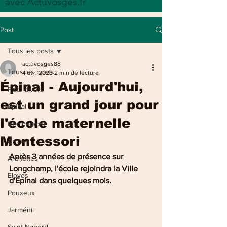
avec Actuvosges.fr
Post
Tous les posts
actuvosges88
Tous les posts
4 avr. 2023
2 min de lecture
Épinal - Aujourd'hui,
Faits divers
est un grand jour pour
Epinal
l'école maternelle
Remiremont
Montessori
Arches
Après 3 années de présence sur 
Archettes
Longchamp, l'école rejoindra la Ville 
Eloyes
d'Épinal dans quelques mois.
Pouxeux
Jarménil