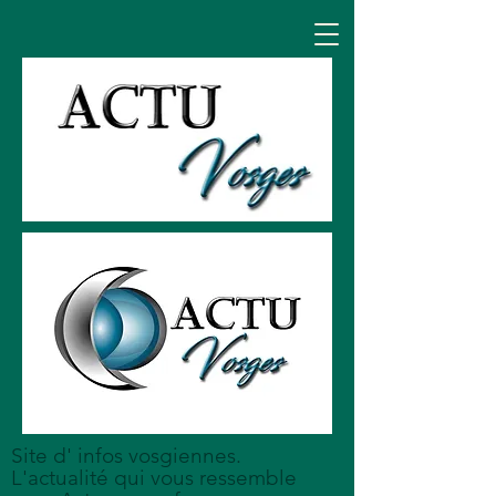
Site d' infos vosgiennes.
L'actualité qui vous ressemble