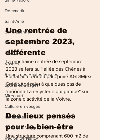
Saint-Nabord
Dommartin
Saint-Amé
Une rentrée de 
Saint-Etienne
septembre 2023, 
Raon-Aux-Bois
différente
Vecoux
La prochaine rentrée de septembre 
Vosges
2023 se fera au 1 allée des Chênes à 
Ballons des Hautes Vosges
Épinal au cœur du parc privé AGDIM(ex 
Crédit Agricole) à quelques pas de 
Sports en vosges
"môôônn La recyclerie qui grimpe" sur 
Mirecourt
la zone d'activité de la Voivre.
Culture en vosges
Des lieux pensés 
Gérardmer
pour le bien-être
Thaon-les-Vosges
Une structure comprenant 600 m2 de 
Région de Nancy