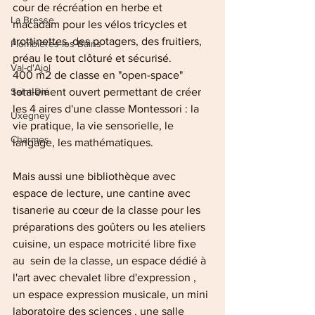
cour de récréation en herbe et 
La Bresse
macadam pour les vélos tricycles et 
trottinettes, des potagers, des fruitiers, 
Plombières-les-Bains
préau le tout clôturé et sécurisé.
Val-d'Ajol
400 m2 de classe en "open-space" 
Saint-Dié
totalement ouvert permettant de créer 
les 4 aires d'une classe Montessori : la 
Uxegney
vie pratique, la vie sensorielle, le 
Charmes
langage, les mathématiques.
Mais aussi une bibliothèque avec 
espace de lecture, une cantine avec 
tisanerie au cœur de la classe pour les 
préparations des goûters ou les ateliers 
cuisine, un espace motricité libre fixe 
au  sein de la classe, un espace dédié à 
l'art avec chevalet libre d'expression , 
un espace expression musicale, un mini 
laboratoire des sciences , une salle 